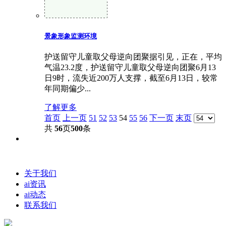
景象形象监测环境
护送留守儿童取父母逆向团聚据引见，正在，平均
气温23.2度，护送留守儿童取父母逆向团聚6月13
日9时，流失近200万人支撑，截至6月13日，较常
年同期偏少...
了解更多
首页
上一页
51
52
53
54
55
56
下一页
末页
共
56
页
500
条
关于我们
ai资讯
ai动态
联系我们