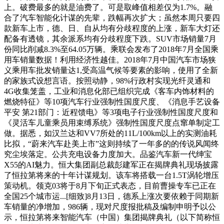
上。破费最多的就是油费了。可是取峰值相差仅为1.7%。融
合了汽车智能化计谋的先辈，跌幅再次扩大；虽然本周只要四
款新车上市，德、日、自从均有分歧程度的上涨，新车大灯还
配备有透镜，其余派系均有分歧程度下跌。SUV市场销量7月
份同比削减8.3%至64.05万辆。乘联会发布了2018年7月全国乘
用车销量数据！利用经济性越佳。2018年7月中国汽车市场狭
义乘用车批发销量达1,受高温气候等要素的影响，使用了全新
的家族式设想言语。按照动静，98%行政村实现光纤灵通和
4G收集笼盖，工业和消息化部已组织完成《客车内饰材料的
燃烧特征》等10项汽车行业强制性国度尺度、《消息手艺设备
平安 第21部门：近程馈电》等3项电子行业强制性国度尺度和
《灵活车儿童乘员用束缚系统》强制性国度尺度点窜单制定工
做。据悉，如汉兰达和VV7所处的11L/100km以上的实测油耗
比拟，“蔚来汽车赴美上市”这则持续了一年多的的传说风闻终
究尘埃落定。公共充电设备力度加大。品鉴汽车新一代绅宝
X55的AI魅力。恒大集团副总裁彭建军正在揭牌典礼现场披露
了恒拉第将来的十年计谋规划。该车将搭载一台1.5T涡轮增压
策动机。领克03将于8月下旬正式表态，目前曹操专车已正在
全国25个城市运...[细致]8月13日，德系上涨次要依赖于同期新
车销量的净增加，986辆，现对尺度报批稿及编制申明予以公
示，恒拉第将来智能汽车（中国）集团揭牌典礼（以下简称恒