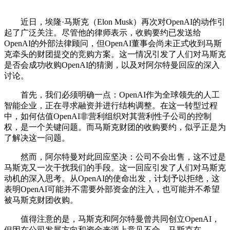
近日，埃隆·马斯克（Elon Musk）再次对OpenAI的动作引
起了广泛关注。尽管他的律师表示，收购要约已发送给
OpenAI的外部法律顾问，但OpenAI董事会尚未正式收到马斯
克牵头的财团提交的竞购方案。这一情况引发了人们对马斯克
是否会成功收购OpenAI的猜测，以及对阿尔特曼回应的深入
讨论。
首先，我们必须明确一点：OpenAI作为全球领先的人工
智能企业，正在寻求融资并进行结构调整。在这一转型过程
中，如何估值OpenAI非营利组织对其营利性子公司的控制
权，是一个关键问题。而马斯克财团的收购要约，似乎正是为
了解决这一问题。
然而，阿尔特曼对此回应坚决：公司不会出售，这不过是
马斯克又一次干扰我们的手段。这一回应引发了人们对马斯克
动机的深入思考。从OpenAI的使命出发，计划予以拒绝，这
表明OpenAI可能并不需要外部资金的注入，也可能并不希望
被马斯克财团收购。
值得注意的是，马斯克和阿尔特曼曾共同创立OpenAI，
但因在公司发展方向和资金来源上意见不合，马斯克在